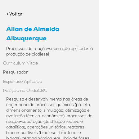
< Voltar
Allan de Almeida
Albuquerque
Processos de reação-separação aplicados à
produção de biodiesel
Curriculum Vitae
Pesquisador
Expertise Aplicada
Posição no OndaCBC
Pesquisa e desenvolvimento nas áreas de
engenharia de processos químicos (projeto,
dimensionamento, simulação, otimização e
avaliação técnico-econômica), processos de
reação-separação (destilação reativa e
catalítica), operações unitárias, reatores,
biocombustíveis (biodiesel, bioetanol e
biogás), termodinâmica (equilíbrio de fases: