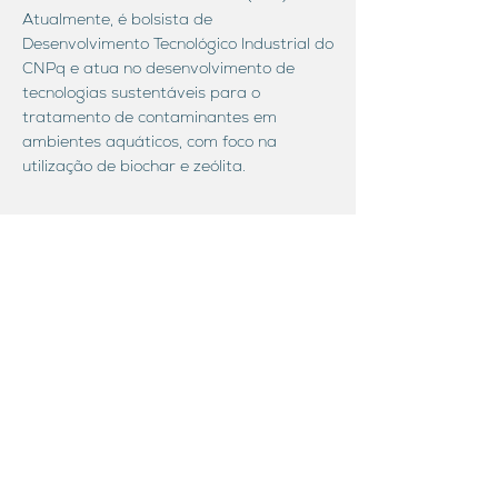
Atualmente, é bolsista de
Desenvolvimento Tecnológico Industrial do
CNPq e atua no desenvolvimento de
tecnologias sustentáveis para o
tratamento de contaminantes em
ambientes aquáticos, com foco na
utilização de biochar e zeólita.
Publications linked to
Diogo César Augusto Pereira de
Vasconcelos
As a result of investments in research
and partnerships between various
universities in the Northeast and
regional research institutions,
OndaCBC, through its researchers,
has produced a library with extensive