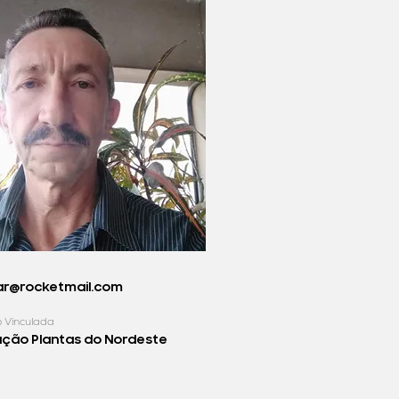
ar@rocketmail.com
o Vinculada
ação Plantas do Nordeste