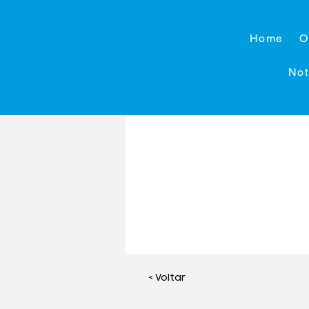
Home
O
Not
< Voltar