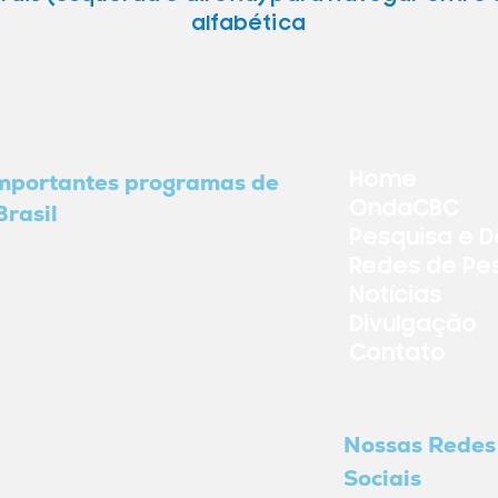
alfabética
Home
importantes programas de
OndaCBC
Brasil
Pesquisa e 
Redes de Pe
Notícias
Divulgação
Contato
Nossas Redes
Sociais