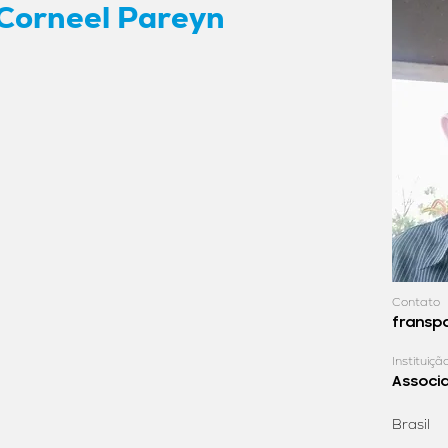
Corneel Pareyn
Contato
fransp
Instituiçã
Associ
Brasil