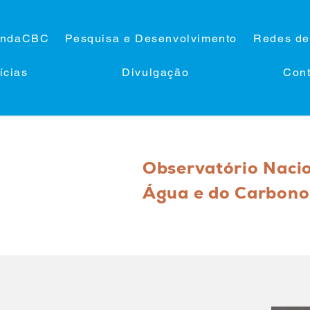
ndaCBC
Pesquisa e Desenvolvimento
Redes de
ícias
Divulgação
Cont
Observatório Naci
Água e do Carbono