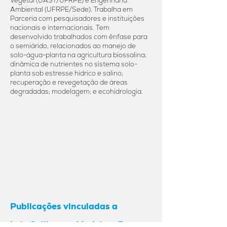
Vegetal (UAST/UFRPE) e Engenharia
Ambiental (UFRPE/Sede). Trabalha em
Parceria com pesquisadores e instituições
nacionais e internacionais. Tem
desenvolvido trabalhados com ênfase para
o semiárido, relacionados ao manejo de
solo-água-planta na agricultura biossalina;
dinâmica de nutrientes no sistema solo-
planta sob estresse hídrico e salino;
recuperação e revegetação de áreas
degradadas; modelagem; e ecohidrologia.
Publicações vinculadas a
Luiz Guilherme Medeiros Pessoa