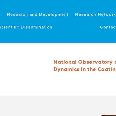
C
Research and Development
Research Network
Scientific Dissemination
Contac
National Observatory 
Dynamics in the Caati