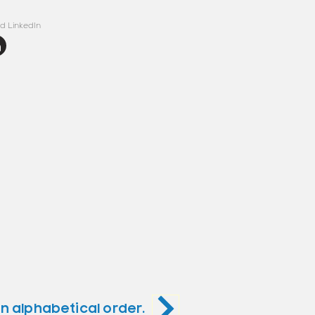
d LinkedIn
in alphabetical order.