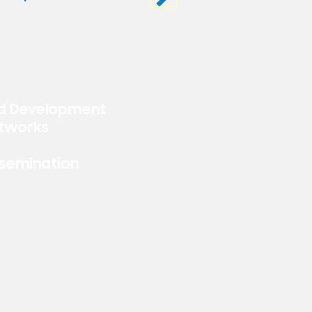
d Development
tworks
ssemination