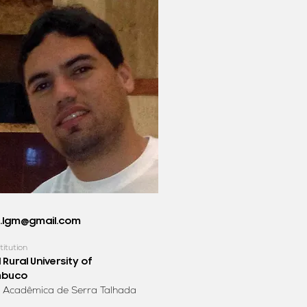
.lgm@gmail.com
titution
 Rural University of
mbuco
 Acadêmica de Serra Talhada