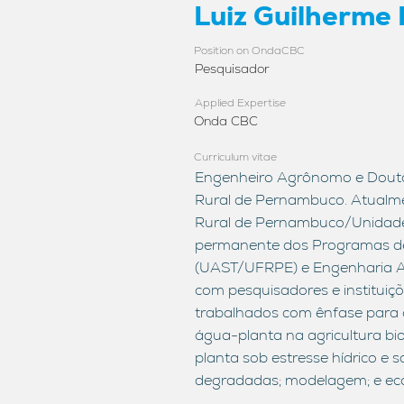
Luiz Guilherme
Position on OndaCBC
Pesquisador
Applied Expertise
Onda CBC
Curriculum vitae
Engenheiro Agrônomo e Doutor
Rural de Pernambuco. Atualme
Rural de Pernambuco/Unidade
permanente dos Programas d
(UAST/UFRPE) e Engenharia A
com pesquisadores e instituiçõ
trabalhados com ênfase para o
água-planta na agricultura bio
planta sob estresse hídrico e 
degradadas; modelagem; e eco