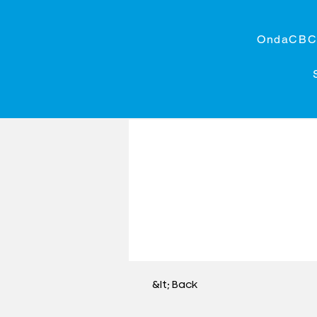
OndaCB
&lt; Back