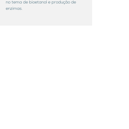
no tema de bioetanol e produção de
enzimas.
Publications linked to
Pedro Ferreira de Souza Filho
As a result of investments in research
and partnerships between various
universities in the Northeast and
regional research institutions,
OndaCBC, through its researchers,
has produced a library with extensive
scientific output over the years.