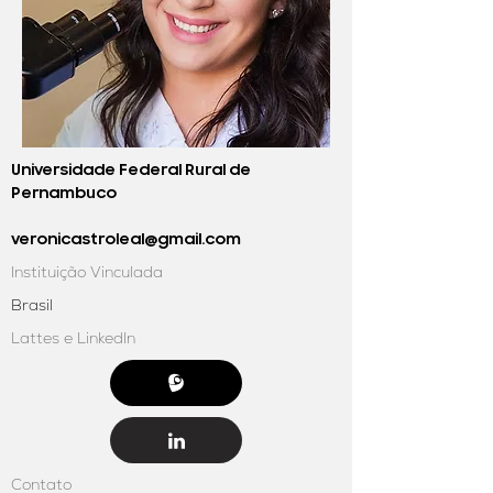
Universidade Federal Rural de
Pernambuco
veronicastroleal@gmail.com
Instituição Vinculada
Brasil
Lattes e LinkedIn
Contato