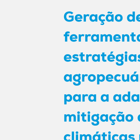
Geração d
ferramenta
estratégia
agropecuár
para a ada
mitigação
climáticas