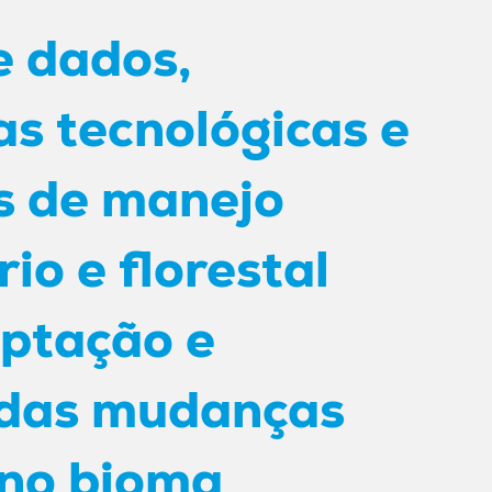
e dados,
s tecnológicas e
s de manejo
io e florestal
ptação e
 das mudanças
 no bioma