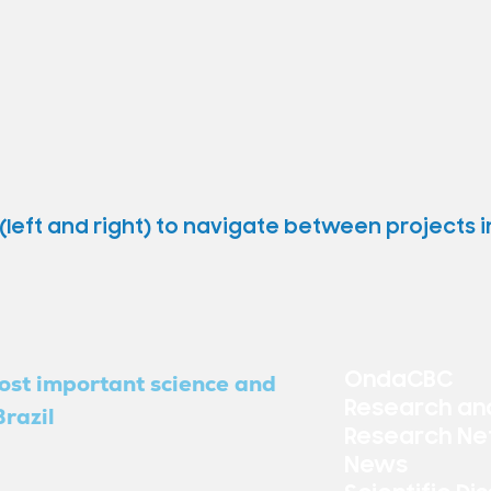
(left and right) to navigate between projects 
OndaCBC
ost important science and
Research an
razil
Research Ne
News