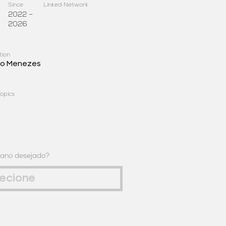
Since
Linked Network
2022 –
2026
tion
lo Menezes
opics
 ano desejado?