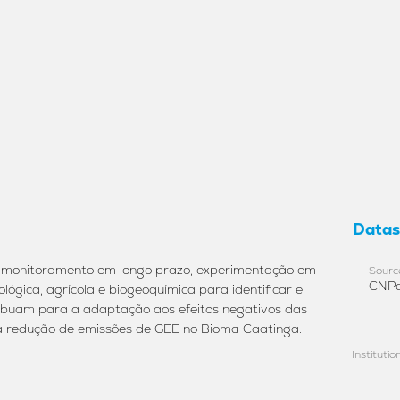
Datas
e monitoramento em longo prazo, experimentação em
Sourc
CNP
ógica, agrícola e biogeoquímica para identificar e
ribuam para a adaptação aos efeitos negativos das
a redução de emissões de GEE no Bioma Caatinga.
Institutio