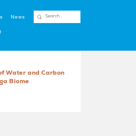
s
News
t
of Water and Carbon
nga Biome