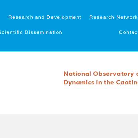
C
Research and Development
Research Network
Scientific Dissemination
Contac
National Observatory 
Dynamics in the Caati