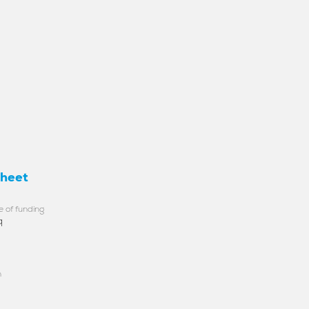
heet
e of funding
q
n