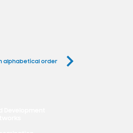
in alphabetical order
d Development
tworks