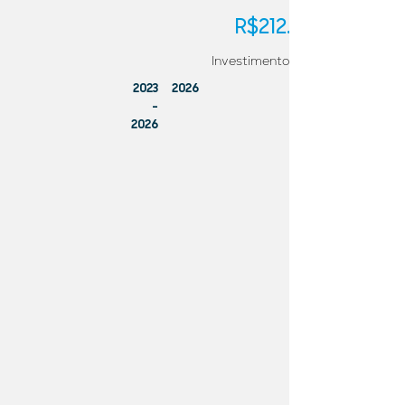
R$212.473,08
Investimento
2023
2026
-
2026