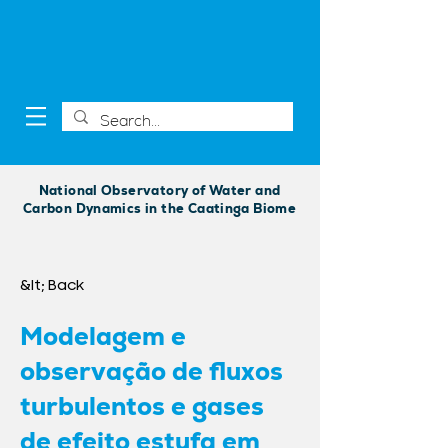
National Observatory of Water and
Carbon Dynamics in the Caatinga Biome
&lt; Back
Modelagem e
observação de fluxos
turbulentos e gases
de efeito estufa em