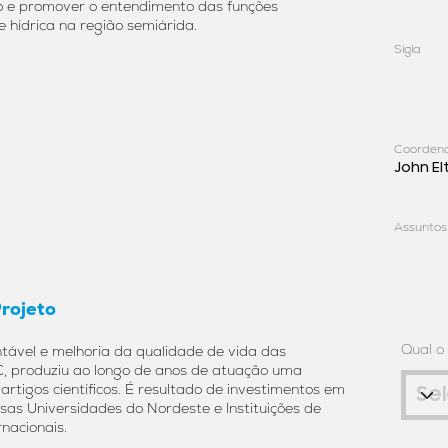
ão e promover o entendimento das funções
e hídrica na região semiárida.
Sigla
Coorden
John El
Assuntos
Projeto
Qual o
tável e melhoria da qualidade de vida das
, produziu ao longo de anos de atuação uma
rtigos científicos. É resultado de investimentos em
sas Universidades do Nordeste e Instituições de
rnacionais.