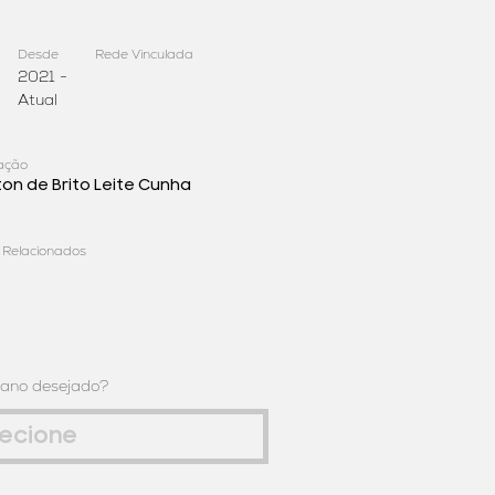
Desde
Rede Vinculada
2021 -
Atual
ação
ton de Brito Leite Cunha
 Relacionados
 ano desejado?