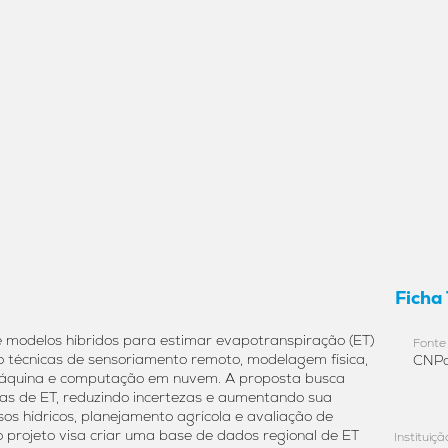
Ficha
modelos híbridos para estimar evapotranspiração (ET)
Fonte
do técnicas de sensoriamento remoto, modelagem física,
CNP
áquina e computação em nuvem. A proposta busca
vas de ET, reduzindo incertezas e aumentando sua
os hídricos, planejamento agrícola e avaliação de
o projeto visa criar uma base de dados regional de ET
Instituiç