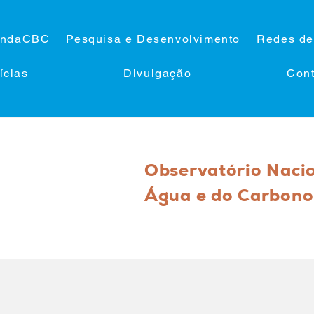
ndaCBC
Pesquisa e Desenvolvimento
Redes de
ícias
Divulgação
Cont
Observatório Naci
Água e do Carbono