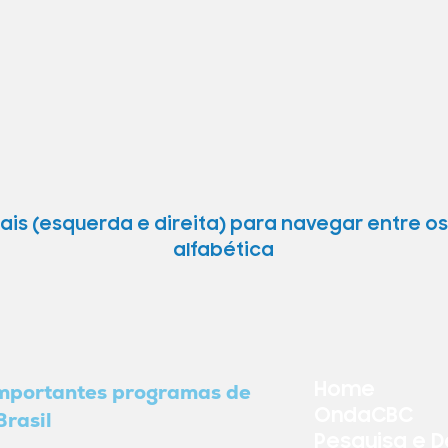
terais (esquerda e direita) para navegar entre 
alfabética
Home
importantes programas de
OndaCBC
Brasil
Pesquisa e 