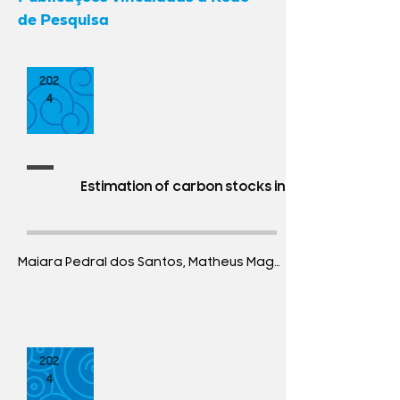
de Pesquisa
202
4
Estimation of carbon stocks in the areas of a se
202
4