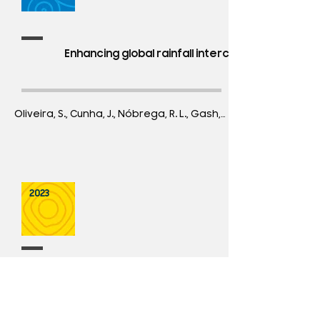
Enhancing global rainfall interception loss est
2023
STEEP: A remotely-sensed energy balance model