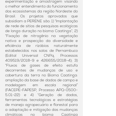
experimentação e amostragem visando
o melhor entendimento do funcionamento
dos ecossistemas da região Nordeste do
Brasil. Os projetos aprovados que
subsidiam a PERENE são: 1) “Implantação
de rede de sítios de pesquisas ecológicas
de longa duração no bioma Caatinga”; 2)
“Fixação de nitrogênio na vegetação
nativa e prospecção da diversidade e
eficiência de rizóbios naturalmente
estabelecidos nos solos de Pernambuco
(Edital Universal CNPq, Processos
409519/2018-9 e 426655/2018-4); 3)
“Fluxos de gases de efeito estufa
decorrentes de mudanças de uso e
cobertura da terra no Bioma Caatinga:
ampliação da base de dados de campo e
modelagem em escala regional”
(FACEPE-FAPESP, Processo APQ-0500-
5.01-22) e 4) “Geração de dados,
ferramentas tecnológicas e estratégias
de manejo agropecuário e florestal para
a adaptação e mitigação das mudanças
climáticas no bioma Caatinga