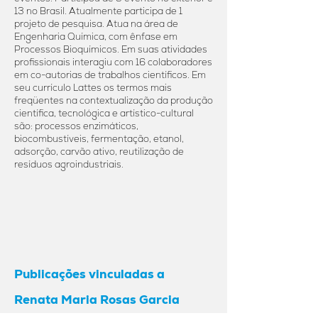
13 no Brasil. Atualmente participa de 1
projeto de pesquisa. Atua na área de
Engenharia Química, com ênfase em
Processos Bioquímicos. Em suas atividades
profissionais interagiu com 16 colaboradores
em co-autorias de trabalhos científicos. Em
seu currículo Lattes os termos mais
freqüentes na contextualização da produção
científica, tecnológica e artístico-cultural
são: processos enzimáticos,
biocombustíveis, fermentação, etanol,
adsorção, carvão ativo, reutilização de
resíduos agroindustriais.
Publicações vinculadas a
Renata Maria Rosas Garcia