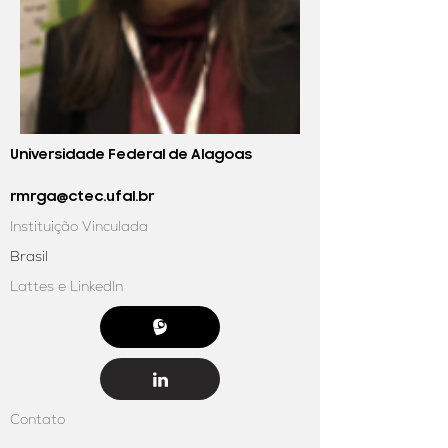
Universidade Federal de Alagoas
rmrga@ctec.ufal.br
Instituição Vinculada
Brasil
Lattes e LinkedIn
Contato