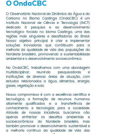
O OndaCBC
O Observatório Nacional da Dinâmica da Água e do
Carbono no Bioma Caatinga (OndaCBC) é um
Instituto Nacional de Ciência e Tecnologia (INCT)
dedicado à pesquisa e ao desenvolvimento
tecnológico focado no bioma Caatinga, uma das
regiões mais singulares e desafiadoras do Brasil.
Nosso objetivo principal é criar e implementar
soluções inovadoras que contribuam para a
melhoria da qualidade de vida das populações do
Nordeste brasileiro, promovendo a sustentabilidade
ambiental e o desenvolvimento socioeconômico.
No OndaCBC, trabalhamos com uma abordagem
multidisciplinar, reunindo pesquisadores e
instituições de diversas áreas de atuação, com
estudos relacionados a água, alimentos, energia,
gases, vegetação e solo.
Nosso compromisso é com a excelência científica e
tecnológica, a formação de recursos humanos
altamente qualificados e a transferência de
conhecimento e tecnologias para a sociedade.
Através de nossas iniciativas, buscamos não
apenas enfrentar os desafios ambientais e
socioeconômicos do Nordeste brasileiro, mas
também promover o desenvolvimento sustentável e
a melhoria contínua da qualidade de vida das