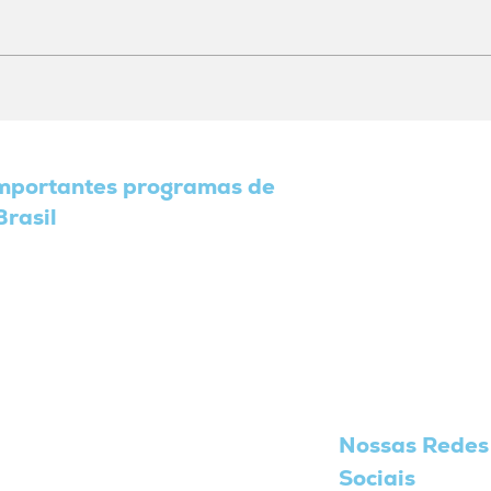
Laboratório de Tomografia
Parc
da UFPE Conduz Pesquisas
Ond
de Ponta com as Principais
dos 
Empresas de Extração de
Prêm
Home
importantes programas de
Petróleo
Fiep
OndaCBC
Brasil
Pesquisa e 
Redes de Pe
Notícias
Divulgação
Contato
Nossas Redes
Sociais