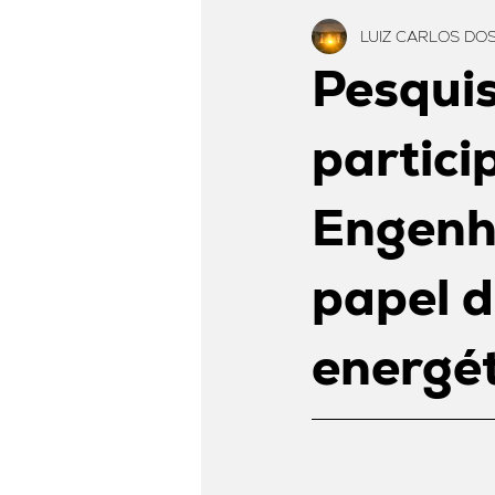
LUIZ CARLOS DO
Eventos
Pesqui
partic
Engenha
papel d
energé