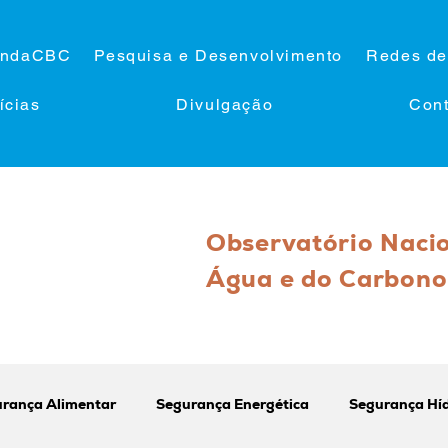
ndaCBC
Pesquisa e Desenvolvimento
Redes de
ícias
Divulgação
Cont
Observatório Naci
Água e do Carbono
rança Alimentar
Segurança Energética
Segurança Híd