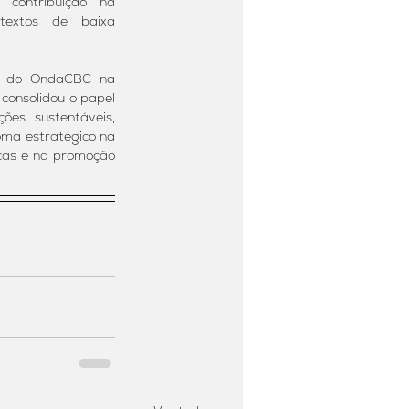
contribuição na 
textos de baixa 
s do OndaCBC na 
onsolidou o papel 
es sustentáveis, 
ma estratégico na 
cas e na promoção 