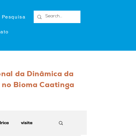
 Pesquisa
ato
onal da Dinâmica da
 no Bioma Caatinga
rica
visita