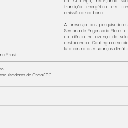
da Caatinga, reforçando sua 
transição energética em con
emissão de carbono.
A presença dos pesquisadore
Semana de Engenharia Florestal c
da ciência no avanço de soluçõ
destacando a Caatinga como bio
luta contra as mudanças climáti
o Brasil.
no
pesquisadores do OndaCBC