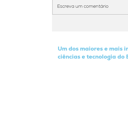
Escreva um comentário
Integrantes do INCT-
OndaCBC prestigiam a
solenidade de posse do
novo diretor do
Um dos maiores e mais 
INSA/MCTI - Prof. José
ciências e tecnologia do 
Etham de Lucena Barbosa,
em Campina Grande-PB