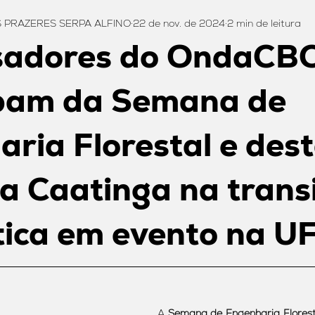
S PRAZERES SERPA ALFINO
22 de nov. de 2024
2 min de leitura
sadores do OndaCB
ipam da Semana de
ria Florestal e de
a Caatinga na trans
tica em evento na U
A 
Semana de Engenharia Flores