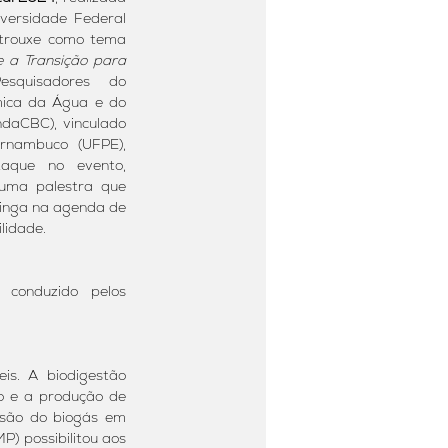
ersidade Federal 
trouxe como tema 
e a Transição para 
esquisadores do 
ica da Água e do 
aCBC), vinculado 
rnambuco (UFPE), 
aque no evento, 
uma palestra que 
inga na agenda de 
lidade.
, conduzido pelos 
is. A biodigestão 
o e a produção de 
rsão do biogás em 
) possibilitou aos 