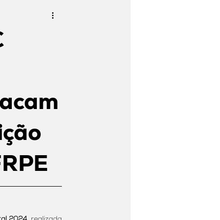
C
stacam
ição
FRPE
tal 2024
, realizada 