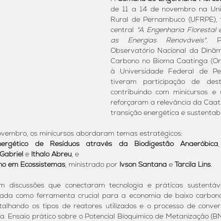
de 11 a 14 de novembro na Univ
Rural de Pernambuco (UFRPE), 
central 
"A Engenharia Florestal 
as Energias Renováveis"
. P
Observatório Nacional da Dinâm
Carbono no Bioma Caatinga (Ond
à Universidade Federal de Pe
tiveram participação de dest
contribuindo com minicursos e 
reforçaram a relevância da Caat
transição energética e sustentabi
 novembro, os minicursos abordaram temas estratégicos:
nergético de Resíduos através da Biodigestão Anaeróbica
 Gabriel
 e 
Ithalo Abreu
, e
ono em Ecossistemas
, ministrado por 
Ivson Santana
 e 
Tarcila Lins
.
m discussões que conectaram tecnologia e práticas sustentáve
tada como ferramenta crucial para a economia de baixo carbon
talhando os tipos de reatores utilizados e o processo de conve
ca. Ensaio prático sobre o Potencial Bioquímico de Metanização (BMP