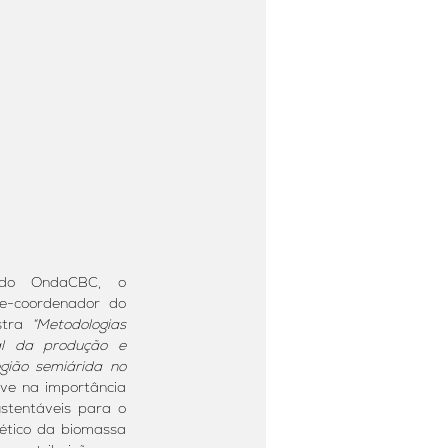
 do OndaCBC, o 
ce-coordenador do 
stra 
“Metodologias 
l da produção e 
ião semiárida no 
eve na importância 
stentáveis para o 
tico da biomassa 